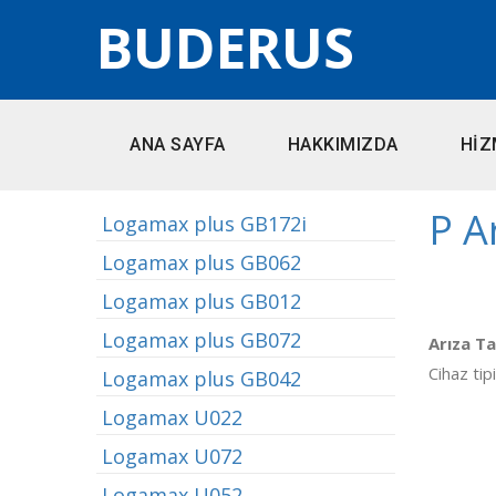
BUDERUS
ANA SAYFA
HAKKIMIZDA
HİZ
P A
Logamax plus GB172i
Logamax plus GB062
Logamax plus GB012
Logamax plus GB072
Arıza Ta
Cihaz tip
Logamax plus GB042
Logamax U022
Logamax U072
Logamax U052