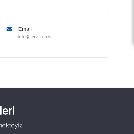
Email
info@servisten.net
eri
mekteyiz.