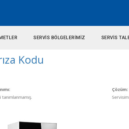
METLER
SERVİS BÖLGELERİMİZ
SERVİS TAL
rıza Kodu
nımı:
Çözüm:
ii tanımlanmamış.
Servisim