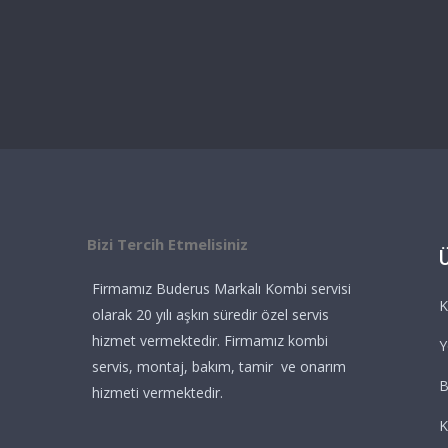
Bizi Tercih Etmelisiniz
Firmamız Buderus Markalı Kombi servisi
K
olarak 20 yılı aşkın süredir özel servis
hizmet vermektedir. Firmamız kombi
Y
servis, montaj, bakım, tamir ve onarım
B
hizmeti vermektedir.
K