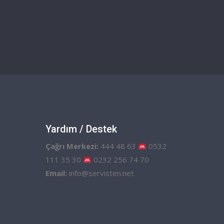
Yardım / Destek
Çağrı Merkezi:
444 48 63
0532
111 35 30
0232 256 74 70
Email:
info@servisten.net