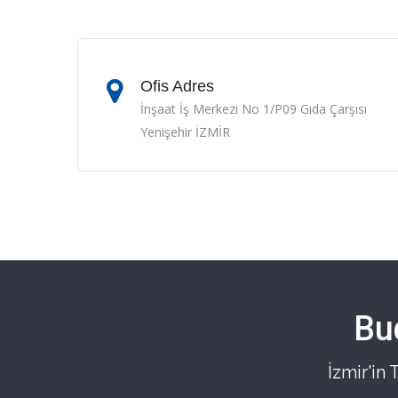
Ofis Adres
İnşaat İş Merkezi No 1/P09 Gıda Çarşısı
Yenişehir İZMİR
Bu
İzmir'in