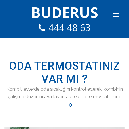
BUDERUS
444 48 63
ODA TERMOSTATINIZ
VAR MI ?
Kombili evlerde oda sıcaklığını kontrol ederek, kombinin
çalışma düzenini ayarlayan alete oda termostatı denir.