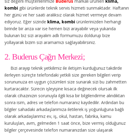
siz değerli müşterilerimize
Buderus
markalı ürünleri
klima,
kombi
gibi ürünlerde teknik servis hizmeti sunmaktadır. Haftanın
her günü ve her saati aralıksız olarak hizmet vermeye devam
ediyoruz. Eğer sizinde
klima, kombi
ürünlerinizden herhangi
birinde bir arıza var ise hemen bizi arayabilir veya yukarıda
bulunan biz sizi arayalım adlı formumuzu doldurup bize
yollayarak bizim sizi aramamızı sağlayabilirsiniz.
2. Buderus Çağrı Merkezi;
Bizi arayıp teknik yetkilimiz ile iletişim kurduğunuz takdirde
ilerleyen süreçte telefondaki yetkili size gereken bilgileri verip
sorununuza en uygun çözümleri size sunarak sizi bu zahmetten
kurtaracaktır. Sürecin işleyişine kısaca değinecek olursak ilk
olarak cihazınızın sorunuyla ilgili kısa bir bilgilendirme alındıktan
sonra isim, adres ve telefon numaranız kaydedilir. Ardından bu
bilgiler sahadaki arkadaşlarımıza iletilerek iş yoğunluğuna bağlı
olarak arkadaşlarımız ev, iş, okul, hastan, fabrika, kamu
kuruluşları, avm, gelmeden 1 saat önce, bize vermiş olduğunuz
bilgiler çerçevesinde telefon numaranızdan size ulaşarak