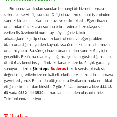
Firmamız tarafından sunulan herhangi bir hizmet sonrası
sizlere bir servis fişi sunulur. O fişi cihazınızın onarım işleminden
sonraki bir sene saklamanız tavsiye edilmektedir. Eğer cihazınız
onarımdan önceki aynı sorunu tekrar ederse bize ulaşıp size
verilen fiş üzerindeki numarayı söylediğiniz takdirde
arkadaşlarımız gelip cihazınızı kontrol eder ve eğer problem
bizim onardığımız yerden kaynaklıysa ücretsiz olarak cihazınızın
onarımı yapılır. Bu süreç cihazın onarımından sonraki 6 ay için
geçerlidir. Biz firma olarak yaptığımız işe özen gösterdiğimizden
ötürü 6 ay kendi insiyatifimizi kullanarak size bu 6 aylık garantiyi
sunuyoruz. İzmir
Şirintepe
Buderus
teknik servisi olarak siz
değerli müşterilerimize en kaliteli teknik servis hizmetini sunmaya
gayret ediyoruz. Bu sırada bütçe dostu fiyatlandırmada en dikkat
ettiğimiz konulardan birisidir. 7 gün 24 saat boyunca bize
444 48
63
yada
0532 111 3530
numaraları üzerinden ulaşabilirsiniz.
Telefonlarınızı bekliyoruz.
Etiketler;