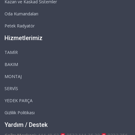
Kazan ve Kaskad Sistemler
Oda Kumandaları
Petek Radyatör
Hizmetlerimiz
TAMİR
BAKIM
MONTAJ
SERVİS
YEDEK PARÇA
Gizlilik Politikası
Yardım / Destek
Çağrı Merkezi:
444 48 63
0532 111 35 30
0232 256