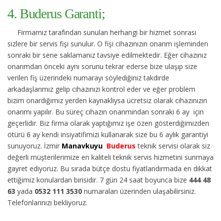
4. Buderus Garanti;
Firmamız tarafından sunulan herhangi bir hizmet sonrası
sizlere bir servis fişi sunulur. O fişi cihazınızın onarım işleminden
sonraki bir sene saklamanız tavsiye edilmektedir. Eğer cihazınız
onarımdan önceki aynı sorunu tekrar ederse bize ulaşıp size
verilen fiş üzerindeki numarayı söylediğiniz takdirde
arkadaşlarımız gelip cihazınızı kontrol eder ve eğer problem
bizim onardığımız yerden kaynaklıysa ücretsiz olarak cihazınızın
onarımı yapılır. Bu süreç cihazın onarımından sonraki 6 ay için
geçerlidir. Biz firma olarak yaptığımız işe özen gösterdiğimizden
ötürü 6 ay kendi insiyatifimizi kullanarak size bu 6 aylık garantiyi
sunuyoruz. İzmir
Manavkuyu
Buderus
teknik servisi olarak siz
değerli müşterilerimize en kaliteli teknik servis hizmetini sunmaya
gayret ediyoruz. Bu sırada bütçe dostu fiyatlandırmada en dikkat
ettiğimiz konulardan birisidir. 7 gün 24 saat boyunca bize
444 48
63
yada
0532 111 3530
numaraları üzerinden ulaşabilirsiniz.
Telefonlarınızı bekliyoruz.