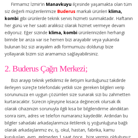
Firmamız İzmir'in
Manavkuyu
ilçesinde yaşamakta olan tüm
siz değerli müşterilerimize
Buderus
markalı ürünleri
klima,
kombi
gibi ürünlerde teknik servis hizmeti sunmaktadır. Haftanın
her günü ve her saati aralıksız olarak hizmet vermeye devam
ediyoruz. Eğer sizinde
klima, kombi
ürünlerinizden herhangi
birinde bir arıza var ise hemen bizi arayabilir veya yukarıda
bulunan biz sizi arayalım adlı formumuzu doldurup bize
yollayarak bizim sizi aramamızı sağlayabilirsiniz.
2. Buderus Çağrı Merkezi;
Bizi arayıp teknik yetkilimiz ile iletişim kurduğunuz takdirde
ilerleyen süreçte telefondaki yetkili size gereken bilgileri verip
sorununuza en uygun çözümleri size sunarak sizi bu zahmetten
kurtaracaktır. Sürecin işleyişine kısaca değinecek olursak ilk
olarak cihazınızın sorunuyla ilgili kısa bir bilgilendirme alındıktan
sonra isim, adres ve telefon numaranız kaydedilir. Ardından bu
bilgiler sahadaki arkadaşlarımıza iletilerek iş yoğunluğuna bağlı
olarak arkadaşlarımız ev, iş, okul, hastan, fabrika, kamu
kuruluşları, avm, gelmeden 1 saat önce, bize vermiş olduğunuz