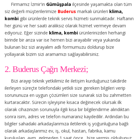
Firmamız İzmir'in
Gümüşpala
ilçesinde yaşamakta olan tüm
siz değerli müşterilerimize
Buderus
markalı ürünleri
klima,
kombi
gibi ürünlerde teknik servis hizmeti sunmaktadır. Haftanın
her günü ve her saati aralıksız olarak hizmet vermeye devam
ediyoruz. Eğer sizinde
klima, kombi
ürünlerinizden herhangi
birinde bir arıza var ise hemen bizi arayabilir veya yukarıda
bulunan biz sizi arayalım adlı formumuzu doldurup bize
yollayarak bizim sizi aramamızı sağlayabilirsiniz.
2. Buderus Çağrı Merkezi;
Bizi arayıp teknik yetkilimiz ile iletişim kurduğunuz takdirde
ilerleyen süreçte telefondaki yetkili size gereken bilgileri verip
sorununuza en uygun çözümleri size sunarak sizi bu zahmetten
kurtaracaktır. Sürecin işleyişine kısaca değinecek olursak ilk
olarak cihazınızın sorunuyla ilgili kısa bir bilgilendirme alındıktan
sonra isim, adres ve telefon numaranız kaydedilir. Ardından bu
bilgiler sahadaki arkadaşlarımıza iletilerek iş yoğunluğuna bağlı
olarak arkadaşlarımız ev, iş, okul, hastan, fabrika, kamu
kuruluşları, avm, gelmeden 1 saat önce, bize vermiş olduğunuz