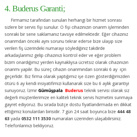
4. Buderus Garanti;
Firmamız tarafından sunulan herhangi bir hizmet sonrası
sizlere bir servis fişi sunulur. O fişi cihazınızın onarım işleminden
sonraki bir sene saklamanız tavsiye edilmektedir. Eğer cihazınız
onarımdan önceki aynı sorunu tekrar ederse bize ulaşıp size
verilen fiş üzerindeki numarayı söylediğiniz takdirde
arkadaşlarımız gelip cihazınızı kontrol eder ve eğer problem
bizim onardığımız yerden kaynaklıysa ücretsiz olarak cihazınızın
onarımı yapılır. Bu süreç cihazın onarımından sonraki 6 ay için
geçerlidir. Biz firma olarak yaptığımız işe özen gösterdiğimizden
ötürü 6 ay kendi insiyatifimizi kullanarak size bu 6 aylık garantiyi
sunuyoruz. İzmir
Gümüşpala
Buderus
teknik servisi olarak siz
değerli müşterilerimize en kaliteli teknik servis hizmetini sunmaya
gayret ediyoruz. Bu sırada bütçe dostu fiyatlandırmada en dikkat
ettiğimiz konulardan birisidir. 7 gün 24 saat boyunca bize
444 48
63
yada
0532 111 3530
numaraları üzerinden ulaşabilirsiniz.
Telefonlarınızı bekliyoruz.