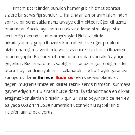
Firmamız tarafından sunulan herhangi bir hizmet sonrası
sizlere bir servis fişi sunulur. O fişi cihazınızın onarım işleminden
sonraki bir sene saklamanız tavsiye edilmektedir. Eğer cihazınız
onarımdan önceki aynı sorunu tekrar ederse bize ulaşıp size
verilen fiş üzerindeki numarayı söylediğiniz takdirde
arkadaşlarımız gelip cihazınızı kontrol eder ve eğer problem
bizim onardığımız yerden kaynaklıysa ücretsiz olarak cihazınızın
onarımı yapılır. Bu süreç cihazın onarımından sonraki 6 ay için
geçerlidir. Biz firma olarak yaptığımız işe özen gösterdiğimizden
ötürü 6 ay kendi insiyatifimizi kullanarak size bu 6 aylık garantiyi
sunuyoruz. İzmir
Görece
Buderus
teknik servisi olarak siz
değerli müşterilerimize en kaliteli teknik servis hizmetini sunmaya
gayret ediyoruz. Bu sırada bütçe dostu fiyatlandırmada en dikkat
ettiğimiz konulardan birisidir. 7 gün 24 saat boyunca bize
444 48
63
yada
0532 111 3530
numaraları üzerinden ulaşabilirsiniz.
Telefonlarınızı bekliyoruz.