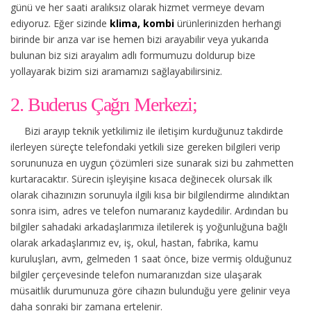
günü ve her saati aralıksız olarak hizmet vermeye devam
ediyoruz. Eğer sizinde
klima, kombi
ürünlerinizden herhangi
birinde bir arıza var ise hemen bizi arayabilir veya yukarıda
bulunan biz sizi arayalım adlı formumuzu doldurup bize
yollayarak bizim sizi aramamızı sağlayabilirsiniz.
2. Buderus Çağrı Merkezi;
Bizi arayıp teknik yetkilimiz ile iletişim kurduğunuz takdirde
ilerleyen süreçte telefondaki yetkili size gereken bilgileri verip
sorununuza en uygun çözümleri size sunarak sizi bu zahmetten
kurtaracaktır. Sürecin işleyişine kısaca değinecek olursak ilk
olarak cihazınızın sorunuyla ilgili kısa bir bilgilendirme alındıktan
sonra isim, adres ve telefon numaranız kaydedilir. Ardından bu
bilgiler sahadaki arkadaşlarımıza iletilerek iş yoğunluğuna bağlı
olarak arkadaşlarımız ev, iş, okul, hastan, fabrika, kamu
kuruluşları, avm, gelmeden 1 saat önce, bize vermiş olduğunuz
bilgiler çerçevesinde telefon numaranızdan size ulaşarak
müsaitlik durumunuza göre cihazın bulunduğu yere gelinir veya
daha sonraki bir zamana ertelenir.