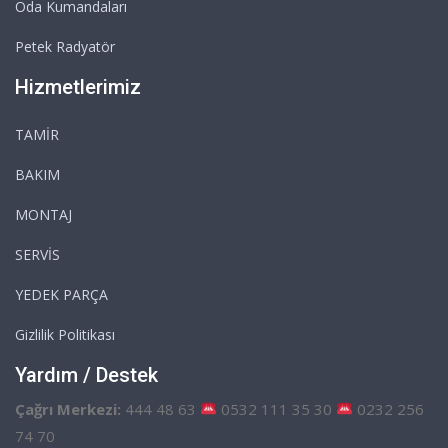
Oda Kumandaları
Petek Radyatör
Hizmetlerimiz
TAMİR
BAKIM
MONTAJ
SERVİS
YEDEK PARÇA
Gizlilik Politikası
Yardım / Destek
Çağrı Merkezi:
444 48 63
0532 111 35 30
0232 256
74 70