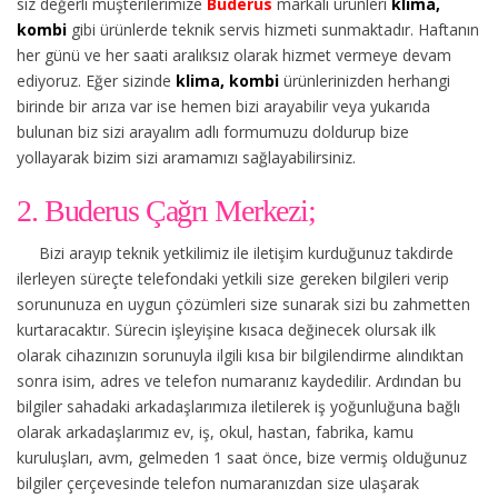
siz değerli müşterilerimize
Buderus
markalı ürünleri
klima,
kombi
gibi ürünlerde teknik servis hizmeti sunmaktadır. Haftanın
her günü ve her saati aralıksız olarak hizmet vermeye devam
ediyoruz. Eğer sizinde
klima, kombi
ürünlerinizden herhangi
birinde bir arıza var ise hemen bizi arayabilir veya yukarıda
bulunan biz sizi arayalım adlı formumuzu doldurup bize
yollayarak bizim sizi aramamızı sağlayabilirsiniz.
2. Buderus Çağrı Merkezi;
Bizi arayıp teknik yetkilimiz ile iletişim kurduğunuz takdirde
ilerleyen süreçte telefondaki yetkili size gereken bilgileri verip
sorununuza en uygun çözümleri size sunarak sizi bu zahmetten
kurtaracaktır. Sürecin işleyişine kısaca değinecek olursak ilk
olarak cihazınızın sorunuyla ilgili kısa bir bilgilendirme alındıktan
sonra isim, adres ve telefon numaranız kaydedilir. Ardından bu
bilgiler sahadaki arkadaşlarımıza iletilerek iş yoğunluğuna bağlı
olarak arkadaşlarımız ev, iş, okul, hastan, fabrika, kamu
kuruluşları, avm, gelmeden 1 saat önce, bize vermiş olduğunuz
bilgiler çerçevesinde telefon numaranızdan size ulaşarak