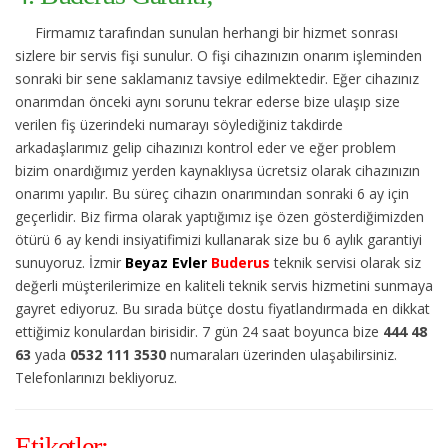
Firmamız tarafından sunulan herhangi bir hizmet sonrası
sizlere bir servis fişi sunulur. O fişi cihazınızın onarım işleminden
sonraki bir sene saklamanız tavsiye edilmektedir. Eğer cihazınız
onarımdan önceki aynı sorunu tekrar ederse bize ulaşıp size
verilen fiş üzerindeki numarayı söylediğiniz takdirde
arkadaşlarımız gelip cihazınızı kontrol eder ve eğer problem
bizim onardığımız yerden kaynaklıysa ücretsiz olarak cihazınızın
onarımı yapılır. Bu süreç cihazın onarımından sonraki 6 ay için
geçerlidir. Biz firma olarak yaptığımız işe özen gösterdiğimizden
ötürü 6 ay kendi insiyatifimizi kullanarak size bu 6 aylık garantiyi
sunuyoruz. İzmir
Beyaz Evler
Buderus
teknik servisi olarak siz
değerli müşterilerimize en kaliteli teknik servis hizmetini sunmaya
gayret ediyoruz. Bu sırada bütçe dostu fiyatlandırmada en dikkat
ettiğimiz konulardan birisidir. 7 gün 24 saat boyunca bize
444 48
63
yada
0532 111 3530
numaraları üzerinden ulaşabilirsiniz.
Telefonlarınızı bekliyoruz.
Etiketler;