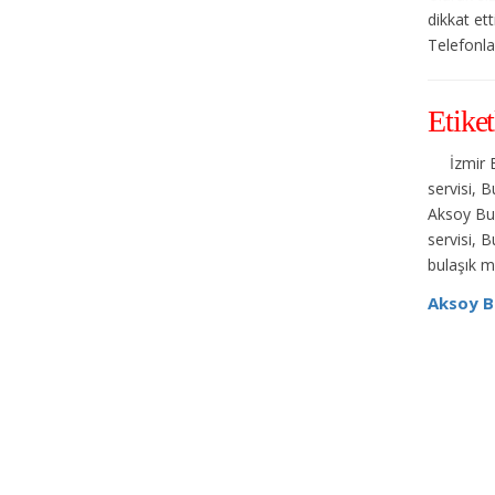
dikkat et
Telefonlar
Etiket
İzmir 
servisi, 
Aksoy Bud
servisi, 
bulaşık m
Aksoy B