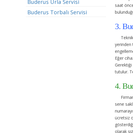
Buderus Urla Servisi
saat önce
Buderus Torbalı Servisi
bulunduğu
3. Bu
Teknik
yerinden 
engelleme
Eğer cihaz
Gerektiği 
tutulur. T
4. Bu
Firmam
sene sakl
numarayı 
ücretsiz 
gösterdiğ
olarak si