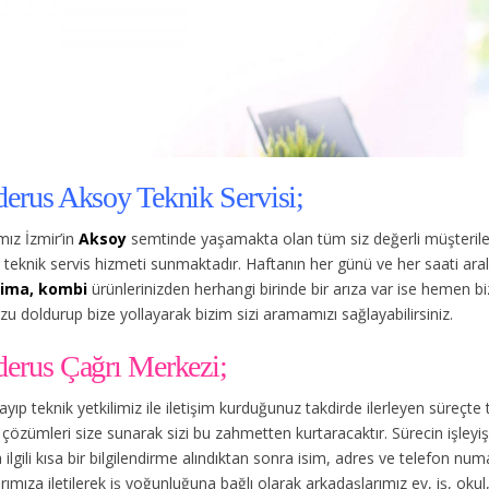
derus Aksoy Teknik Servisi;
ız İzmir’in
Aksoy
semtinde yaşamakta olan tüm siz değerli müşterile
 teknik servis hizmeti sunmaktadır. Haftanın her günü ve her saati ar
lima, kombi
ürünlerinizden herhangi birinde bir arıza var ise hemen biz
 doldurup bize yollayarak bizim sizi aramamızı sağlayabilirsiniz.
derus Çağrı Merkezi;
rayıp teknik yetkilimiz ile iletişim kurduğunuz takdirde ilerleyen süreçte
çözümleri size sunarak sizi bu zahmetten kurtaracaktır. Sürecin işleyişi
ilgili kısa bir bilgilendirme alındıktan sonra isim, adres ve telefon num
rımıza iletilerek iş yoğunluğuna bağlı olarak arkadaşlarımız ev, iş, ok