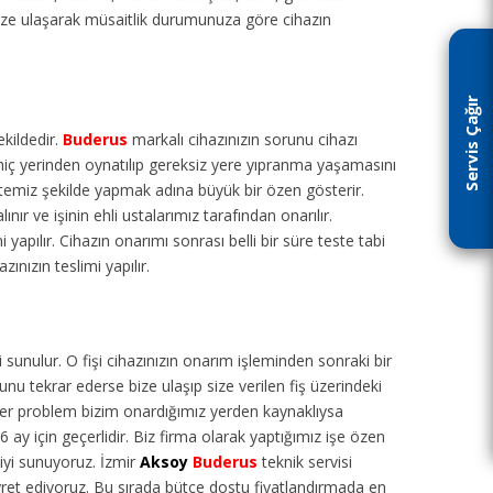
ize ulaşarak müsaitlik durumunuza göre cihazın
Servis Çağır
ekildedir.
Buderus
markalı cihazınızın sorunu cihazı
hiç yerinden oynatılıp gereksiz yere yıpranma yaşamasını
 temiz şekilde yapmak adına büyük bir özen gösterir.
ır ve işinin ehli ustalarımız tarafından onarılır.
 yapılır. Cihazın onarımı sonrası belli bir süre teste tabi
ınızın teslimi yapılır.
 sunulur. O fişi cihazınızın onarım işleminden sonraki bir
u tekrar ederse bize ulaşıp size verilen fiş üzerindeki
eğer problem bizim onardığımız yerden kaynaklıysa
6 ay için geçerlidir. Biz firma olarak yaptığımız işe özen
tiyi sunuyoruz. İzmir
Aksoy
Buderus
teknik servisi
ayret ediyoruz. Bu sırada bütçe dostu fiyatlandırmada en