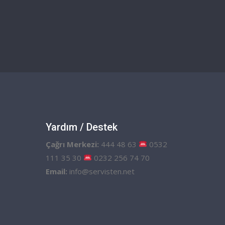
Yardım / Destek
Çağrı Merkezi:
444 48 63
0532
111 35 30
0232 256 74 70
Email:
info@servisten.net