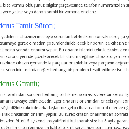
, bize vermiş olduğunuz bilgiler çerçevesinde telefon numaranızdan s
 yere gelinir veya daha sonraki bir zamana ertelenir.
derus Tamir Süreci;
 yetkilimiz cihazınızı inceleyip sorunları belirledikten sonraki süreç şu ş
taşımaya gerek olmadan çözümlendirilebilecek bir sorun ise cihazınız 
k adına yerinde onarımı yapılır. Bu onarım işlemini teknik ekibimiz en
ın sorunu yerinde çözülebilecek bir durum değil ise cihaz atölyemize alın
takdirde cihazın içerisinde ki parçalar onarılabilir veya parçanın değişimi
est sürecinin ardından eğer herhangi bir problem tespit edilmez ise cihaz
derus Garanti;
ız tarafından sunulan herhangi bir hizmet sonrası sizlere bir servis fişi
amanız tavsiye edilmektedir. Eğer cihazınız onarımdan önceki aynı sorun
söylediğiniz takdirde arkadaşlarımız gelip cihazınızı kontrol eder ve 
olarak cihazınızın onarımı yapılır. Bu süreç cihazın onarımından sonraki 
imizden ötürü 6 ay kendi insiyatifimizi kullanarak size bu 6 aylık garan
z değerli müşterilerimize en kaliteli teknik servis hizmetini sunmaya g