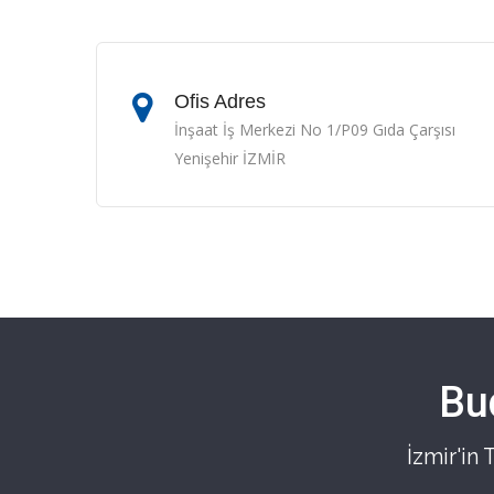
Ofis Adres
İnşaat İş Merkezi No 1/P09 Gıda Çarşısı
Yenişehir İZMİR
Bu
İzmir'in