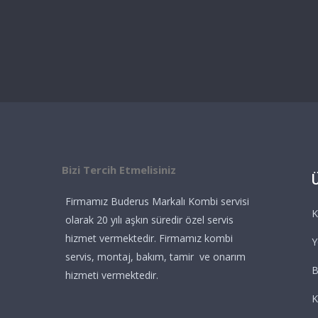
Bizi Tercih Etmelisiniz
Firmamız Buderus Markalı Kombi servisi
K
olarak 20 yılı aşkın süredir özel servis
hizmet vermektedir. Firmamız kombi
Y
servis, montaj, bakım, tamir ve onarım
B
hizmeti vermektedir.
K