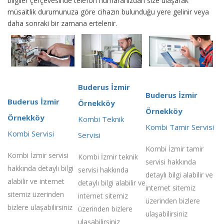
bilgiler çerçevesinde telefon numaranızdan size ulaşarak
müsaitlik durumunuza göre cihazın bulunduğu yere gelinir veya
daha sonraki bir zamana ertelenir.
Buderus İzmir
Buderus İzmir
Buderus İzmir
Örnekköy
Örnekköy
Örnekköy
Kombi Teknik
Kombi Tamir Servisi
Kombi Servisi
Servisi
Kombi İzmir tamir
Kombi İzmir servisi
Kombi İzmir teknik
servisi hakkında
hakkında detaylı bilgi
servisi hakkında
detaylı bilgi alabilir ve
alabilir ve internet
detaylı bilgi alabilir ve
internet sitemiz
sitemiz üzerinden
internet sitemiz
üzerinden bizlere
bizlere ulaşabilirsiniz
üzerinden bizlere
ulaşabilirsiniz
ulaşabilirsiniz