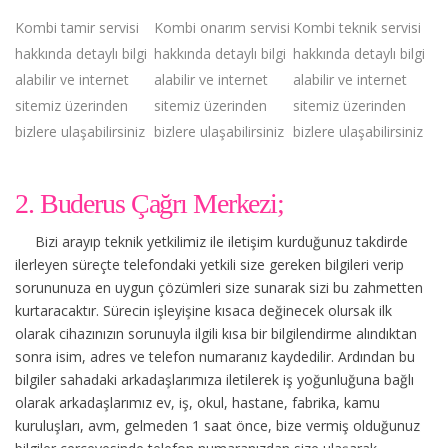
Kombi tamir servisi
Kombi onarım servisi
Kombi teknik servisi
hakkında detaylı bilgi
hakkında detaylı bilgi
hakkında detaylı bilgi
alabilir ve internet
alabilir ve internet
alabilir ve internet
sitemiz üzerinden
sitemiz üzerinden
sitemiz üzerinden
bizlere ulaşabilirsiniz
bizlere ulaşabilirsiniz
bizlere ulaşabilirsiniz
2. Buderus Çağrı Merkezi;
Bizi arayıp teknik yetkilimiz ile iletişim kurduğunuz takdirde
ilerleyen süreçte telefondaki yetkili size gereken bilgileri verip
sorununuza en uygun çözümleri size sunarak sizi bu zahmetten
kurtaracaktır. Sürecin işleyişine kısaca değinecek olursak ilk
olarak cihazınızın sorunuyla ilgili kısa bir bilgilendirme alındıktan
sonra isim, adres ve telefon numaranız kaydedilir. Ardından bu
bilgiler sahadaki arkadaşlarımıza iletilerek iş yoğunluğuna bağlı
olarak arkadaşlarımız ev, iş, okul, hastane, fabrika, kamu
kuruluşları, avm, gelmeden 1 saat önce, bize vermiş olduğunuz