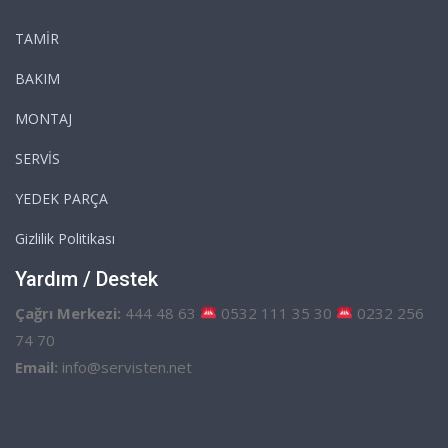
TAMİR
BAKIM
MONTAJ
SERVİS
YEDEK PARÇA
Gizlilik Politikası
Yardım / Destek
Çağrı Merkezi:
444 48 63
0532 111 35 30
0232 256
74 70
Email:
info@servisten.net