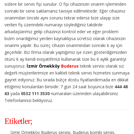
sizlere bir servis fişi sunulur. O fişi cihazınızın onarım işleminden
sonraki bir sene saklamanız tavsiye edilmektedir. Eğer cihazınız
onarımdan önceki aynı sorunu tekrar ederse bize ulaşıp size
verilen fiş üzerindeki numarayı söylediğiniz takdirde
arkadaşlarımız gelip cihazınızı kontrol eder ve eğer problem
bizim onardığımız yerden kaynaklıysa ücretsiz olarak cihazınızın
onarımı yapılır. Bu süreç cihazın onarımından sonraki 6 ay için
geçerlidir. Biz firma olarak yaptığımız işe özen gösterdiğimizden
ötürü 6 ay kendi insiyatifimizi kullanarak size bu 6 aylık garantiyi
sunuyoruz.
İzmir Örnekköy
Buderus
teknik servisi olarak siz
değerli müşterilerimize en kaliteli teknik servis hizmetini sunmaya
gayret ediyoruz. Bu sırada bütçe dostu fiyatlandırmada en dikkat
ettiğimiz konulardan birisidir. 7 gün 24 saat boyunca bize
444 48
63
yada
0532 111 3530
numaraları üzerinden ulaşabilirsiniz.
Telefonlarınızı bekliyoruz.
Etiketler;
İzmir Örnekköy Buderus servisi, Buderus kombi servis,