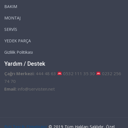
BAKIM
MONTAJ
SERVİS
YEDEK PARÇA
Gizlilik Politikası
Yardım / Destek
Çağrı Merkezi:
444 48 63
0532 111 35 30
0232 256
74 70
Email:
info@servisten.net
Bizi Tercih Etmelisiniz
© 2019 Tüm Hakları Saklıdır. Özel