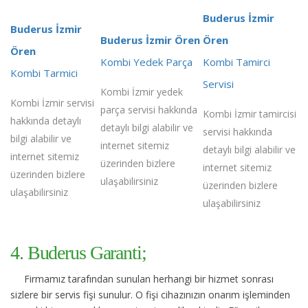
Buderus İzmir
Buderus İzmir
Buderus İzmir Ören
Ören
Ören
Kombi Yedek Parça
Kombi Tamirci
Kombi Tarmici
Servisi
Kombi İzmir yedek
Kombi İzmir servisi
parça servisi hakkında
Kombi İzmir tamircisi
hakkında detaylı
detaylı bilgi alabilir ve
servisi hakkında
bilgi alabilir ve
internet sitemiz
detaylı bilgi alabilir ve
internet sitemiz
üzerinden bizlere
internet sitemiz
üzerinden bizlere
ulaşabilirsiniz
üzerinden bizlere
ulaşabilirsiniz
ulaşabilirsiniz
4. Buderus Garanti;
Firmamız tarafından sunulan herhangi bir hizmet sonrası
sizlere bir servis fişi sunulur. O fişi cihazınızın onarım işleminden