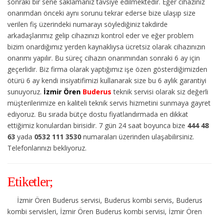
sonraki bir sene saklamanız tavsiye edilmektedir. Eğer cihazınız
onarımdan önceki aynı sorunu tekrar ederse bize ulaşıp size
verilen fiş üzerindeki numarayı söylediğiniz takdirde
arkadaşlarımız gelip cihazınızı kontrol eder ve eğer problem
bizim onardığımız yerden kaynaklıysa ücretsiz olarak cihazınızın
onarımı yapılır. Bu süreç cihazın onarımından sonraki 6 ay için
geçerlidir. Biz firma olarak yaptığımız işe özen gösterdiğimizden
ötürü 6 ay kendi insiyatifimizi kullanarak size bu 6 aylık garantiyi
sunuyoruz.
İzmir Ören
Buderus
teknik servisi olarak siz değerli
müşterilerimize en kaliteli teknik servis hizmetini sunmaya gayret
ediyoruz. Bu sırada bütçe dostu fiyatlandırmada en dikkat
ettiğimiz konulardan birisidir. 7 gün 24 saat boyunca bize
444 48
63
yada
0532 111 3530
numaraları üzerinden ulaşabilirsiniz.
Telefonlarınızı bekliyoruz.
Etiketler;
İzmir Ören Buderus servisi, Buderus kombi servis, Buderus
kombi servisleri, İzmir Ören Buderus kombi servisi, İzmir Ören