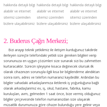
hakkında detaylı bilgi
hakkında detaylı bilgi
hakkında detaylı bilgi
alabilir ve internet
alabilir ve internet
alabilir ve internet
sitemiz üzerinden
sitemiz üzerinden
sitemiz üzerinden
bizlere ulaşabilirsiniz
bizlere ulaşabilirsiniz
bizlere ulaşabilirsiniz
2. Buderus Çağrı Merkezi;
Bizi arayıp teknik yetkilimiz ile iletişim kurduğunuz takdirde
ilerleyen süreçte telefondaki yetkili size gereken bilgileri verip
sorununuza en uygun çözümleri size sunarak sizi bu zahmetten
kurtaracaktır. Sürecin işleyişine kısaca değinecek olursak ilk
olarak cihazınızın sorunuyla ilgili kısa bir bilgilendirme alındıktan
sonra isim, adres ve telefon numaranız kaydedilir. Ardından bu
bilgiler sahadaki arkadaşlarımıza iletilerek iş yoğunluğuna bağlı
olarak arkadaşlarımız ev, iş, okul, hastane, fabrika, kamu
kuruluşları, avm, gelmeden 1 saat önce, bize vermiş olduğunuz
bilgiler çerçevesinde telefon numaranızdan size ulaşarak
müsaitlik durumunuza göre cihazın bulunduğu yere gelinir veya