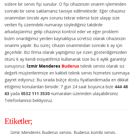
sizlere bir servis fişi sunulur. O fişi cihazınızın onarım işleminden
sonraki bir sene saklamanız tavsiye edilmektedir. Eğer cihazınız
onarımdan önceki aynı sorunu tekrar ederse bize ulaşıp size
verilen fiş üzerindeki numarayı söylediğiniz takdirde
arkadaşlarımız gelip cihazınızı kontrol eder ve eğer problem
bizim onardığımız yerden kaynaklıysa ücretsiz olarak cihazınızın
onarımı yapılır. Bu süreç cihazın onarımından sonraki 6 ay için
geçerlidir. Biz firma olarak yaptığımız işe özen gösterdiğimizden
ötürü 6 ay kendi insiyatifimizi kullanarak size bu 6 aylık garantiyi
sunuyoruz.
İzmir Menderes
Buderus
teknik servisi olarak siz
değerli müşterilerimize en kaliteli teknik servis hizmetini sunmaya
gayret ediyoruz. Bu sırada bütçe dostu fiyatlandırmada en dikkat
ettiğimiz konulardan birisidir. 7 gün 24 saat boyunca bize
444 48
63
yada
0532 111 3530
numaraları üzerinden ulaşabilirsiniz.
Telefonlarınızı bekliyoruz.
Etiketler;
İzmir Menderes Buderus servisi, Buderus kombi servis,