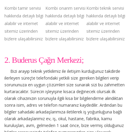
Kombi tamir servisi
Kombi onarım servisi
Kombi teknik servisi
hakkında detaylı bilgi
hakkında detaylı bilgi
hakkında detaylı bilgi
alabilir ve internet
alabilir ve internet
alabilir ve internet
sitemiz üzerinden
sitemiz üzerinden
sitemiz üzerinden
bizlere ulaşabilirsiniz
bizlere ulaşabilirsiniz
bizlere ulaşabilirsiniz
2. Buderus Çağrı Merkezi;
Bizi arayıp teknik yetkilimiz ile iletişim kurduğunuz takdirde
ilerleyen süreçte telefondaki yetkili size gereken bilgileri verip
sorununuza en uygun çözümleri size sunarak sizi bu zahmetten
kurtaracaktır. Sürecin işleyişine kısaca değinecek olursak ilk
olarak cihazınızın sorunuyla ilgili kısa bir bilgilendirme alındıktan
sonra isim, adres ve telefon numaranız kaydedilir. Ardından bu
bilgiler sahadaki arkadaşlarımıza iletilerek iş yoğunluğuna bağlı
olarak arkadaşlarımız ev, iş, okul, hastane, fabrika, kamu
kuruluşları, avm, gelmeden 1 saat önce, bize vermiş olduğunuz