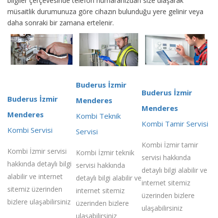
bilgiler çerçevesinde telefon numaranızdan size ulaşarak
müsaitlik durumunuza göre cihazın bulunduğu yere gelinir veya
daha sonraki bir zamana ertelenir.
Buderus İzmir
Buderus İzmir
Buderus İzmir
Menderes
Menderes
Menderes
Kombi Teknik
Kombi Tamir Servisi
Kombi Servisi
Servisi
Kombi İzmir tamir
Kombi İzmir servisi
Kombi İzmir teknik
servisi hakkında
hakkında detaylı bilgi
servisi hakkında
detaylı bilgi alabilir ve
alabilir ve internet
detaylı bilgi alabilir ve
internet sitemiz
sitemiz üzerinden
internet sitemiz
üzerinden bizlere
bizlere ulaşabilirsiniz
üzerinden bizlere
ulaşabilirsiniz
ulaşabilirsiniz