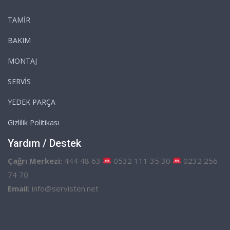
TAMİR
BAKIM
MONTAJ
SERVİS
YEDEK PARÇA
Gizlilik Politikası
Yardım / Destek
Çağrı Merkezi:
444 48 63
0532 111 35 30
0232 256
74 70
Email:
info@servisten.net