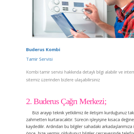
Buderus Kombi
Tamir Servisi
Kombi tamir servisi hakkında detaylı bilgi alabilir ve inter
sitemiz üzerinden bizlere ulaşabilirsiniz
2. Buderus Çağrı Merkezi;
Bizi arayıp teknik yetkilimiz ile iletişim kurduğunuz t
zahmetten kurtaracaktır. Sürecin işleyişine kısaca değinec
kaydedilir. Ardından bu bilgiler sahadaki arkadaşlarımıza
önce, bize vermiş olduğunuz bilgiler çerçevesinde tele