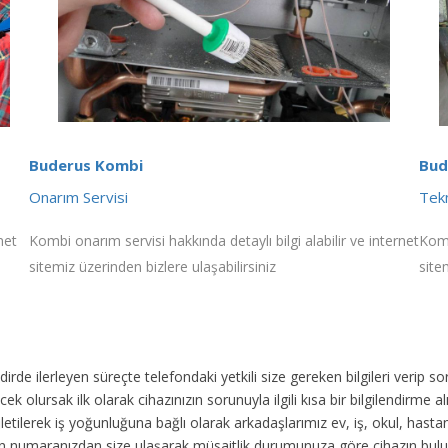
Buderus Kombi
Bud
Onarım Servisi
Tekn
net
Kombi onarım servisi hakkında detaylı bilgi alabilir ve internet
Komb
sitemiz üzerinden bizlere ulaşabilirsiniz
site
akdirde ilerleyen süreçte telefondaki yetkili size gereken bilgileri veri
ek olursak ilk olarak cihazınızın sorunuyla ilgili kısa bir bilgilendirme
 iletilerek iş yoğunluğuna bağlı olarak arkadaşlarımız ev, iş, okul, has
fon numaranızdan size ulaşarak müsaitlik durumunuza göre cihazın bul