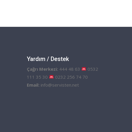
Yardım / Destek
Çağrı Merkezi:
444 48 63
0532
111 35 30
0232 256 74 70
Email:
info@servisten.net