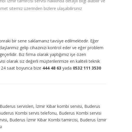
bi İzmir tamircisi servisi hakkında detaylı bilgi alabilir ve
ernet sitemiz üzerinden bizlere ulaşabilirsiniz
sonraki bir sene saklamanız tavsiye edilmektedir. Eğer
daşlarımız gelip cihazınızı kontrol eder ve eğer problem
eçerlidir. Biz firma olarak yaptığımız işe özen
isi olarak siz değerli müşterilerimize en kaliteli teknik
ün 24 saat boyunca bize
444 48 63
yada
0532 111 3530
Buderus servisleri, İzmir Kibar kombi servisi, Buderus
i, Buderus Kombi servis telefonu, Buderus Kombi servisi
visi, Buderus İzmir Kibar Kombi tamircisi, Buderus İzmir
sı