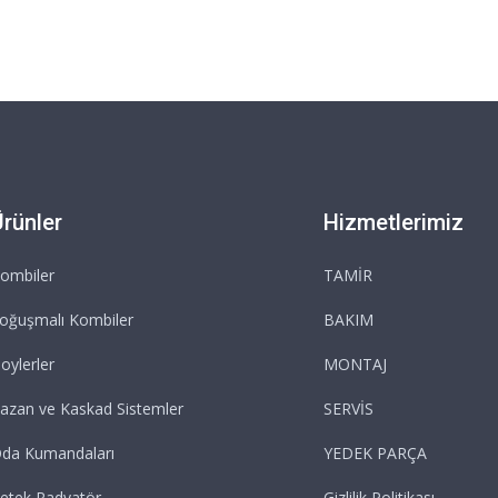
Ürünler
Hizmetlerimiz
ombiler
TAMİR
oğuşmalı Kombiler
BAKIM
oylerler
MONTAJ
azan ve Kaskad Sistemler
SERVİS
da Kumandaları
YEDEK PARÇA
etek Radyatör
Gizlilik Politikası