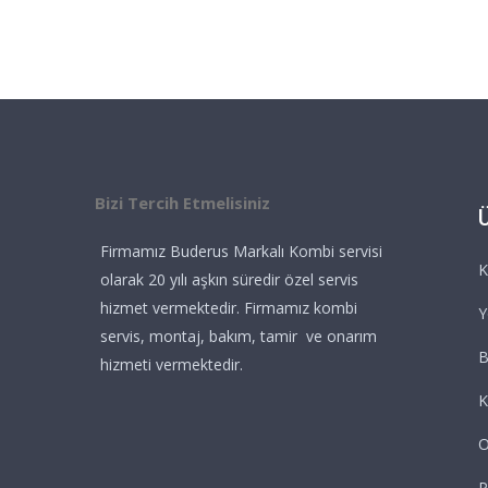
Bizi Tercih Etmelisiniz
Firmamız Buderus Markalı Kombi servisi
K
olarak 20 yılı aşkın süredir özel servis
hizmet vermektedir. Firmamız kombi
Y
servis, montaj, bakım, tamir ve onarım
B
hizmeti vermektedir.
K
O
P