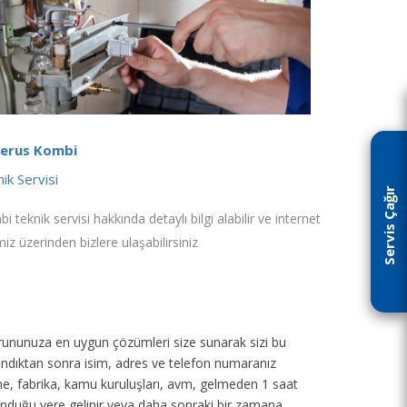
erus Kombi
ik Servisi
Servis Çağır
i teknik servisi hakkında detaylı bilgi alabilir ve internet
miz üzerinden bizlere ulaşabilirsiniz
p sorununuza en uygun çözümleri size sunarak sizi bu
 alındıktan sonra isim, adres ve telefon numaranız
tane, fabrika, kamu kuruluşları, avm, gelmeden 1 saat
unduğu yere gelinir veya daha sonraki bir zamana