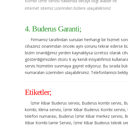
Kombi İzmir servisi hakkında detaylı bilgi alabilir ve
internet sitemiz üzerinden bizlere ulaşabilirsiniz
4. Buderus Garanti;
Firmamız tarafından sunulan herhangi bir hizmet sonras
cihazınız onarımdan önceki aynı sorunu tekrar ederse bize
bizim onardığımız yerden kaynaklıysa ücretsiz olarak cihaz
gösterdiğimizden ötürü 6 ay kendi insiyatifimizi kullanar
servis hizmetini sunmaya gayret ediyoruz. Bu sırada bütç
numaraları üzerinden ulaşabilirsiniz. Telefonlarınızı bekli
Etiketler;
İzmir Kibar Buderus servisi, Buderus kombi servis, Bu
kombi, klima servisi, İzmir Kibar Buderus Kombi servisi,
telefon numarası, Buderus İzmir Kibar merkez servisi, B
Kibar Kombi tamir Servisi, İzmir Kibar Buderus teknik se