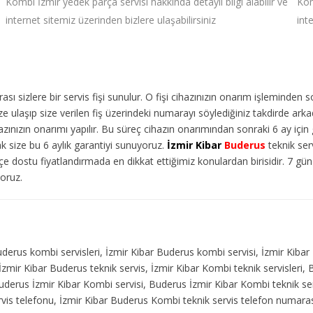
Kombi İzmir yedek parça servisi hakkında detaylı bilgi alabilir ve
Kom
internet sitemiz üzerinden bizlere ulaşabilirsiniz
int
ı sizlere bir servis fişi sunulur. O fişi cihazınızın onarım işleminden 
 ulaşıp size verilen fiş üzerindeki numarayı söylediğiniz takdirde arka
ınızın onarımı yapılır. Bu süreç cihazın onarımından sonraki 6 ay için g
ak size bu 6 aylık garantiyi sunuyoruz.
İzmir Kibar
Buderus
teknik serv
e dostu fiyatlandırmada en dikkat ettiğimiz konulardan birisidir. 7 g
yoruz.
derus kombi servisleri, İzmir Kibar Buderus kombi servisi, İzmir Kibar 
 İzmir Kibar Buderus teknik servis, İzmir Kibar Kombi teknik servisler
uderus İzmir Kibar Kombi servisi, Buderus İzmir Kibar Kombi teknik ser
rvis telefonu, İzmir Kibar Buderus Kombi teknik servis telefon numara