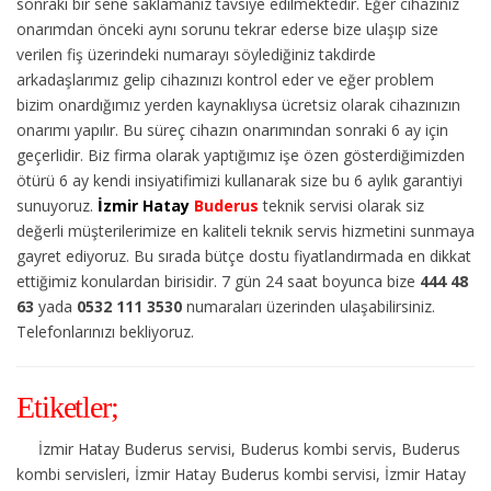
sonraki bir sene saklamanız tavsiye edilmektedir. Eğer cihazınız
onarımdan önceki aynı sorunu tekrar ederse bize ulaşıp size
verilen fiş üzerindeki numarayı söylediğiniz takdirde
arkadaşlarımız gelip cihazınızı kontrol eder ve eğer problem
bizim onardığımız yerden kaynaklıysa ücretsiz olarak cihazınızın
onarımı yapılır. Bu süreç cihazın onarımından sonraki 6 ay için
geçerlidir. Biz firma olarak yaptığımız işe özen gösterdiğimizden
ötürü 6 ay kendi insiyatifimizi kullanarak size bu 6 aylık garantiyi
sunuyoruz.
İzmir Hatay
Buderus
teknik servisi olarak siz
değerli müşterilerimize en kaliteli teknik servis hizmetini sunmaya
gayret ediyoruz. Bu sırada bütçe dostu fiyatlandırmada en dikkat
ettiğimiz konulardan birisidir. 7 gün 24 saat boyunca bize
444 48
63
yada
0532 111 3530
numaraları üzerinden ulaşabilirsiniz.
Telefonlarınızı bekliyoruz.
Etiketler;
İzmir Hatay Buderus servisi, Buderus kombi servis, Buderus
kombi servisleri, İzmir Hatay Buderus kombi servisi, İzmir Hatay