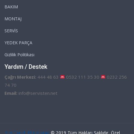
BAKIM
MONTAJ
SERVİS
YEDEK PARÇA
Gizlilik Politikası
Yardım / Destek
Çağrı Merkezi:
444 48 63
0532 111 35 30
0232 256
74 70
Email:
info@servisten.net
Bizi Tercih Etmelisiniz
© 2019 Tüm Hakları Saklıdır. Özel