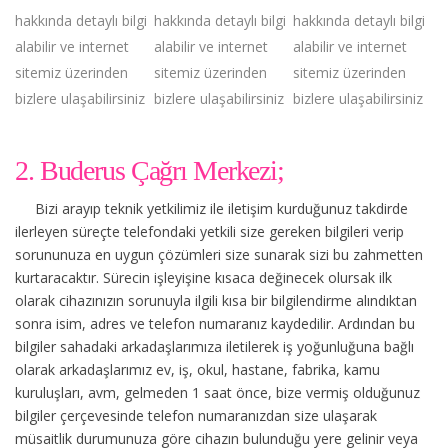
hakkında detaylı bilgi
hakkında detaylı bilgi
hakkında detaylı bilgi
alabilir ve internet
alabilir ve internet
alabilir ve internet
sitemiz üzerinden
sitemiz üzerinden
sitemiz üzerinden
bizlere ulaşabilirsiniz
bizlere ulaşabilirsiniz
bizlere ulaşabilirsiniz
2. Buderus Çağrı Merkezi;
Bizi arayıp teknik yetkilimiz ile iletişim kurduğunuz takdirde
ilerleyen süreçte telefondaki yetkili size gereken bilgileri verip
sorununuza en uygun çözümleri size sunarak sizi bu zahmetten
kurtaracaktır. Sürecin işleyişine kısaca değinecek olursak ilk
olarak cihazınızın sorunuyla ilgili kısa bir bilgilendirme alındıktan
sonra isim, adres ve telefon numaranız kaydedilir. Ardından bu
bilgiler sahadaki arkadaşlarımıza iletilerek iş yoğunluğuna bağlı
olarak arkadaşlarımız ev, iş, okul, hastane, fabrika, kamu
kuruluşları, avm, gelmeden 1 saat önce, bize vermiş olduğunuz
bilgiler çerçevesinde telefon numaranızdan size ulaşarak
müsaitlik durumunuza göre cihazın bulunduğu yere gelinir veya