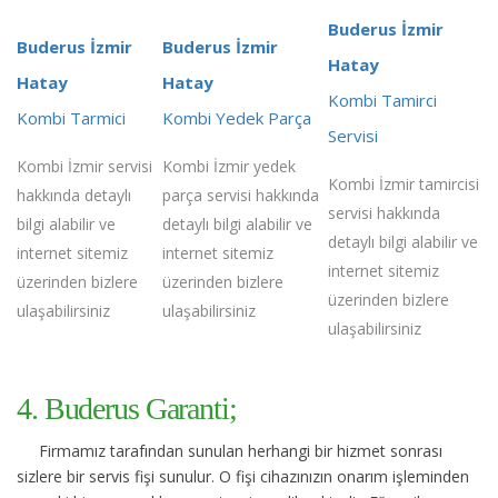
Buderus İzmir
Buderus İzmir
Buderus İzmir
Hatay
Hatay
Hatay
Kombi Tamirci
Kombi Tarmici
Kombi Yedek Parça
Servisi
Kombi İzmir servisi
Kombi İzmir yedek
Kombi İzmir tamircisi
hakkında detaylı
parça servisi hakkında
servisi hakkında
bilgi alabilir ve
detaylı bilgi alabilir ve
detaylı bilgi alabilir ve
internet sitemiz
internet sitemiz
internet sitemiz
üzerinden bizlere
üzerinden bizlere
üzerinden bizlere
ulaşabilirsiniz
ulaşabilirsiniz
ulaşabilirsiniz
4. Buderus Garanti;
Firmamız tarafından sunulan herhangi bir hizmet sonrası
sizlere bir servis fişi sunulur. O fişi cihazınızın onarım işleminden