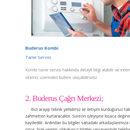
Buderus Kombi
Tamir Servisi
Kombi tamir servisi hakkında detaylı bilgi alabilir ve inter
sitemiz üzerinden bizlere ulaşabilirsiniz
2. Buderus Çağrı Merkezi;
Bizi arayıp teknik yetkilimiz ile iletişim kurduğunuz t
zahmetten kurtaracaktır. Sürecin işleyişine kısaca değinec
kaydedilir. Ardından bu bilgiler sahadaki arkadaşlarımıza
önce, bize vermiş olduğunuz bilgiler çerçevesinde tele