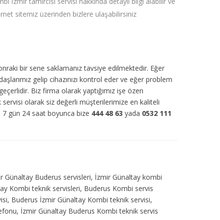
bi İzmir tamircisi servisi hakkında detaylı bilgi alabilir ve
ernet sitemiz üzerinden bizlere ulaşabilirsiniz
sonraki bir sene saklamanız tavsiye edilmektedir. Eğer
daşlarımız gelip cihazınızı kontrol eder ve eğer problem
eçerlidir. Biz firma olarak yaptığımız işe özen
 servisi olarak siz değerli müşterilerimize en kaliteli
r. 7 gün 24 saat boyunca bize
444 48 63
yada
0532 111
ir Günaltay Buderus servisleri, İzmir Günaltay kombi
tay Kombi teknik servisleri, Buderus Kombi servis
si, Buderus İzmir Günaltay Kombi teknik servisi,
lefonu, İzmir Günaltay Buderus Kombi teknik servis