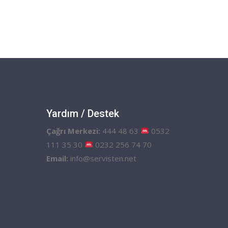
Yardım / Destek
Çağrı Merkezi:
444 48 63
0532
111 35 30
0232 256 74 70
Email:
info@servisten.net