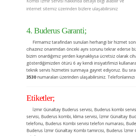
Kombi İzmir servisi hakkında detaylı bilgi alabilir ve
internet sitemiz üzerinden bizlere ulaşabilirsiniz
4. Buderus Garanti;
Firmamız tarafından sunulan herhangi bir hizmet sonras
cihazınız onarımdan önceki aynı sorunu tekrar ederse bize
bizim onardığımız yerden kaynaklıysa ücretsiz olarak cihaz
gösterdiğimizden ötürü 6 ay kendi insiyatifimizi kullanar
teknik servis hizmetini sunmaya gayret ediyoruz. Bu sıra
3530
numaraları üzerinden ulaşabilirsiniz. Telefonlarınızı
Etiketler;
İzmir Günaltay Buderus servisi, Buderus kombi servis
servisi, Buderus kombi, klima servisi, İzmir Günaltay Bu
telefonu, Buderus Kombi servisi telefon numarası, Buder
Buderus İzmir Günaltay Kombi tamircisi, Buderus İzmir G