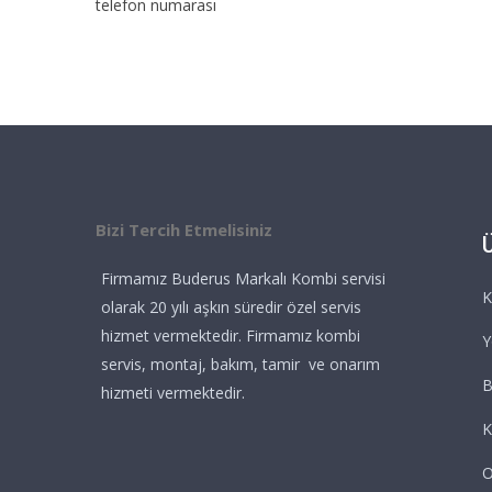
telefon numarası
Bizi Tercih Etmelisiniz
Firmamız Buderus Markalı Kombi servisi
K
olarak 20 yılı aşkın süredir özel servis
hizmet vermektedir. Firmamız kombi
Y
servis, montaj, bakım, tamir ve onarım
B
hizmeti vermektedir.
K
O