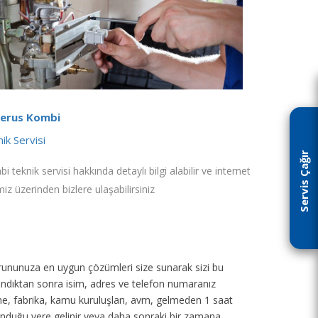
erus Kombi
ik Servisi
Servis Çağır
i teknik servisi hakkında detaylı bilgi alabilir ve internet
miz üzerinden bizlere ulaşabilirsiniz
p sorununuza en uygun çözümleri size sunarak sizi bu
 alındıktan sonra isim, adres ve telefon numaranız
tane, fabrika, kamu kuruluşları, avm, gelmeden 1 saat
unduğu yere gelinir veya daha sonraki bir zamana