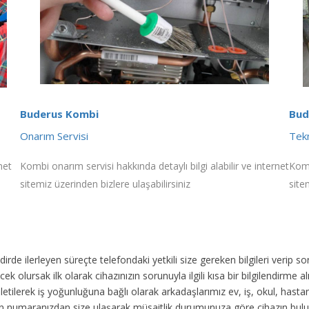
Buderus Kombi
Bud
Onarım Servisi
Tekn
net
Kombi onarım servisi hakkında detaylı bilgi alabilir ve internet
Komb
sitemiz üzerinden bizlere ulaşabilirsiniz
site
akdirde ilerleyen süreçte telefondaki yetkili size gereken bilgileri veri
ek olursak ilk olarak cihazınızın sorunuyla ilgili kısa bir bilgilendirme
 iletilerek iş yoğunluğuna bağlı olarak arkadaşlarımız ev, iş, okul, has
fon numaranızdan size ulaşarak müsaitlik durumunuza göre cihazın bul