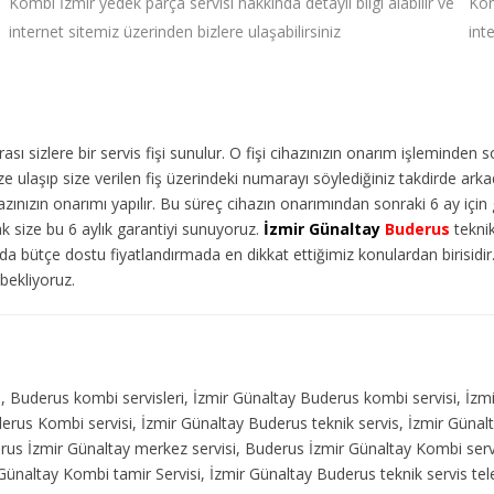
Kombi İzmir yedek parça servisi hakkında detaylı bilgi alabilir ve
Kom
internet sitemiz üzerinden bizlere ulaşabilirsiniz
int
ı sizlere bir servis fişi sunulur. O fişi cihazınızın onarım işleminden 
 ulaşıp size verilen fiş üzerindeki numarayı söylediğiniz takdirde arka
ınızın onarımı yapılır. Bu süreç cihazın onarımından sonraki 6 ay için g
ak size bu 6 aylık garantiyi sunuyoruz.
İzmir Günaltay
Buderus
teknik
da bütçe dostu fiyatlandırmada en dikkat ettiğimiz konulardan birisidi
 bekliyoruz.
, Buderus kombi servisleri, İzmir Günaltay Buderus kombi servisi, İzm
derus Kombi servisi, İzmir Günaltay Buderus teknik servis, İzmir Günal
us İzmir Günaltay merkez servisi, Buderus İzmir Günaltay Kombi servi
ünaltay Kombi tamir Servisi, İzmir Günaltay Buderus teknik servis te