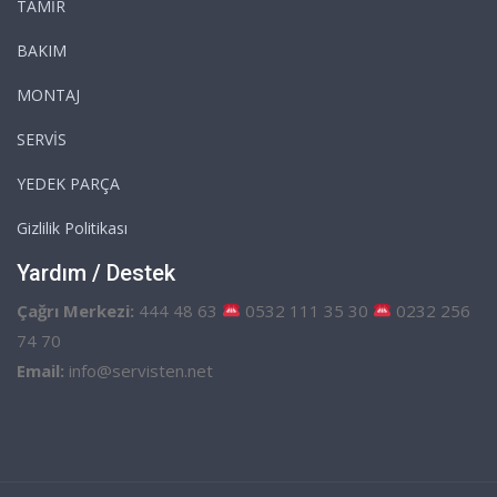
TAMİR
BAKIM
MONTAJ
SERVİS
YEDEK PARÇA
Gizlilik Politikası
Yardım / Destek
Çağrı Merkezi:
444 48 63
0532 111 35 30
0232 256
74 70
Email:
info@servisten.net