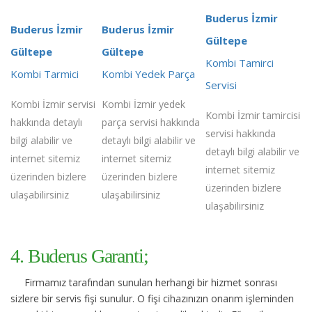
Buderus İzmir
Buderus İzmir
Buderus İzmir
Gültepe
Gültepe
Gültepe
Kombi Tamirci
Kombi Tarmici
Kombi Yedek Parça
Servisi
Kombi İzmir servisi
Kombi İzmir yedek
Kombi İzmir tamircisi
hakkında detaylı
parça servisi hakkında
servisi hakkında
bilgi alabilir ve
detaylı bilgi alabilir ve
detaylı bilgi alabilir ve
internet sitemiz
internet sitemiz
internet sitemiz
üzerinden bizlere
üzerinden bizlere
üzerinden bizlere
ulaşabilirsiniz
ulaşabilirsiniz
ulaşabilirsiniz
4. Buderus Garanti;
Firmamız tarafından sunulan herhangi bir hizmet sonrası
sizlere bir servis fişi sunulur. O fişi cihazınızın onarım işleminden