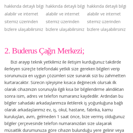
hakkında detaylı bilgi
hakkında detaylı bilgi
hakkında detaylı bilgi
alabilir ve internet
alabilir ve internet
alabilir ve internet
sitemiz üzerinden
sitemiz üzerinden
sitemiz üzerinden
bizlere ulaşabilirsiniz
bizlere ulaşabilirsiniz
bizlere ulaşabilirsiniz
2. Buderus Çağrı Merkezi;
Bizi arayıp teknik yetkilimiz ile iletişim kurduğunuz takdirde
ilerleyen süreçte telefondaki yetkili size gereken bilgileri verip
sorununuza en uygun çözümleri size sunarak sizi bu zahmetten
kurtaracaktır. Sürecin işleyişine kısaca değinecek olursak ilk
olarak cihazınızın sorunuyla ilgili kısa bir bilgilendirme alındıktan
sonra isim, adres ve telefon numaranız kaydedilir. Ardından bu
bilgiler sahadaki arkadaşlarımıza iletilerek iş yoğunluğuna bağlı
olarak arkadaşlarımız ev, iş, okul, hastane, fabrika, kamu
kuruluşları, avm, gelmeden 1 saat önce, bize vermiş olduğunuz
bilgiler çerçevesinde telefon numaranızdan size ulaşarak
müsaitlik durumunuza göre cihazın bulunduğu yere gelinir veya