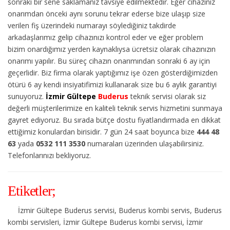
sonraki bir sene saklamanız tavsiye edilmektedir. Eğer cihazınız
onarımdan önceki aynı sorunu tekrar ederse bize ulaşıp size
verilen fiş üzerindeki numarayı söylediğiniz takdirde
arkadaşlarımız gelip cihazınızı kontrol eder ve eğer problem
bizim onardığımız yerden kaynaklıysa ücretsiz olarak cihazınızın
onarımı yapılır. Bu süreç cihazın onarımından sonraki 6 ay için
geçerlidir. Biz firma olarak yaptığımız işe özen gösterdiğimizden
ötürü 6 ay kendi insiyatifimizi kullanarak size bu 6 aylık garantiyi
sunuyoruz.
İzmir Gültepe
Buderus
teknik servisi olarak siz
değerli müşterilerimize en kaliteli teknik servis hizmetini sunmaya
gayret ediyoruz. Bu sırada bütçe dostu fiyatlandırmada en dikkat
ettiğimiz konulardan birisidir. 7 gün 24 saat boyunca bize
444 48
63
yada
0532 111 3530
numaraları üzerinden ulaşabilirsiniz.
Telefonlarınızı bekliyoruz.
Etiketler;
İzmir Gültepe Buderus servisi, Buderus kombi servis, Buderus
kombi servisleri, İzmir Gültepe Buderus kombi servisi, İzmir