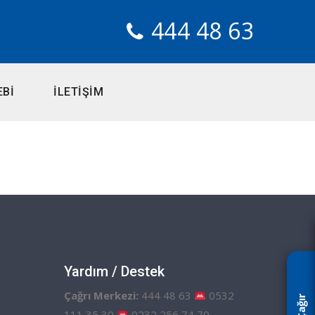
444 48 63
EBİ
İLETİŞİM
Yardım / Destek
Çağrı Merkezi:
444 48 63
0532
111 35 30
0232 256 74 70