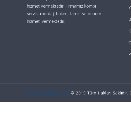
hizmet vermektedir. Firmamız kombi
Y
servis, montaj, bakım, tamir ve onarım
B
hizmeti vermektedir.
K
O
P
Bizi Tercih Etmelisiniz
© 2019 Tüm Hakları Saklıdır. Ö