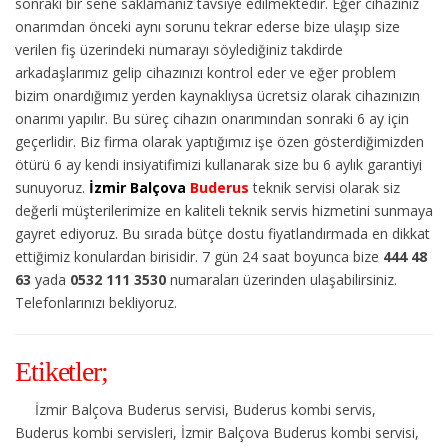
sonraki bir sene saklamanız tavsiye edilmektedir. Eğer cihazınız
onarımdan önceki aynı sorunu tekrar ederse bize ulaşıp size
verilen fiş üzerindeki numarayı söylediğiniz takdirde
arkadaşlarımız gelip cihazınızı kontrol eder ve eğer problem
bizim onardığımız yerden kaynaklıysa ücretsiz olarak cihazınızın
onarımı yapılır. Bu süreç cihazın onarımından sonraki 6 ay için
geçerlidir. Biz firma olarak yaptığımız işe özen gösterdiğimizden
ötürü 6 ay kendi insiyatifimizi kullanarak size bu 6 aylık garantiyi
sunuyoruz.
İzmir Balçova
Buderus
teknik servisi olarak siz
değerli müşterilerimize en kaliteli teknik servis hizmetini sunmaya
gayret ediyoruz. Bu sırada bütçe dostu fiyatlandırmada en dikkat
ettiğimiz konulardan birisidir. 7 gün 24 saat boyunca bize
444 48
63
yada
0532 111 3530
numaraları üzerinden ulaşabilirsiniz.
Telefonlarınızı bekliyoruz.
Etiketler;
İzmir Balçova Buderus servisi, Buderus kombi servis,
Buderus kombi servisleri, İzmir Balçova Buderus kombi servisi,