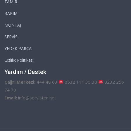
TAMİR
BAKIM
MONTAJ
SERVİS
YEDEK PARÇA
Gizlilik Politikası
Yardım / Destek
Çağrı Merkezi:
444 48 63
0532 111 35 30
0232 256
74 70
Email:
info@servisten.net