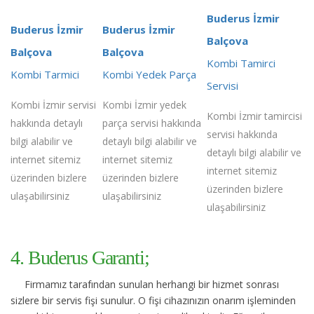
Buderus İzmir
Buderus İzmir
Buderus İzmir
Balçova
Balçova
Balçova
Kombi Tamirci
Kombi Tarmici
Kombi Yedek Parça
Servisi
Kombi İzmir servisi
Kombi İzmir yedek
Kombi İzmir tamircisi
hakkında detaylı
parça servisi hakkında
servisi hakkında
bilgi alabilir ve
detaylı bilgi alabilir ve
detaylı bilgi alabilir ve
internet sitemiz
internet sitemiz
internet sitemiz
üzerinden bizlere
üzerinden bizlere
üzerinden bizlere
ulaşabilirsiniz
ulaşabilirsiniz
ulaşabilirsiniz
4. Buderus Garanti;
Firmamız tarafından sunulan herhangi bir hizmet sonrası
sizlere bir servis fişi sunulur. O fişi cihazınızın onarım işleminden