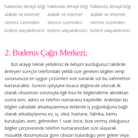
hakkında detaylı bilgi
hakkında detaylı bilgi
hakkında detaylı bilgi
alabilir ve internet
alabilir ve internet
alabilir ve internet
sitemiz üzerinden
sitemiz üzerinden
sitemiz üzerinden
bizlere ulaşabilirsiniz
bizlere ulaşabilirsiniz
bizlere ulaşabilirsiniz
2. Buderus Çağrı Merkezi;
Bizi arayıp teknik yetkilimiz ile iletişim kurduğunuz takdirde
ilerleyen süreçte telefondaki yetkili size gereken bilgileri verip
sorununuza en uygun çözümleri size sunarak sizi bu zahmetten
kurtaracaktır. Sürecin işleyişine kısaca değinecek olursak ilk
olarak cihazınızın sorunuyla ilgili kısa bir bilgilendirme alındıktan
sonra isim, adres ve telefon numaranız kaydedilir. Ardından bu
bilgiler sahadaki arkadaşlarımıza iletilerek iş yoğunluğuna bağlı
olarak arkadaşlarımız ev, iş, okul, hastane, fabrika, kamu
kuruluşları, avm, gelmeden 1 saat önce, bize vermiş olduğunuz
bilgiler çerçevesinde telefon numaranızdan size ulaşarak
müsaitlik durumunuza göre cihazın bulunduğu yere gelinir veya