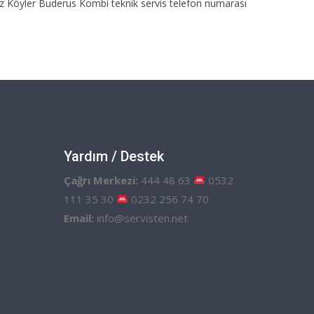
ez Köyler Buderus Kombi teknik servis telefon numarası
Yardım / Destek
Çağrı Merkezi:
444 48 63
0532
111 35 30
0232 256 74 70
Email:
info@servisten.net