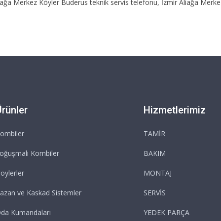
liağa Merkez Köyler Buderus teknik servis telefonu, İzmir Aliağa Merk
Ürünler
Hizmetlerimiz
ombiler
TAMİR
oğuşmalı Kombiler
BAKIM
oylerler
MONTAJ
azan ve Kaskad Sistemler
SERVİS
da Kumandaları
YEDEK PARÇA