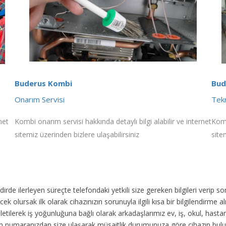
Buderus Kombi
Bud
Onarım Servisi
Tekn
net
Kombi onarım servisi hakkında detaylı bilgi alabilir ve internet
Komb
sitemiz üzerinden bizlere ulaşabilirsiniz
site
akdirde ilerleyen süreçte telefondaki yetkili size gereken bilgileri veri
ek olursak ilk olarak cihazınızın sorunuyla ilgili kısa bir bilgilendirme
 iletilerek iş yoğunluğuna bağlı olarak arkadaşlarımız ev, iş, okul, has
fon numaranızdan size ulaşarak müsaitlik durumunuza göre cihazın bul