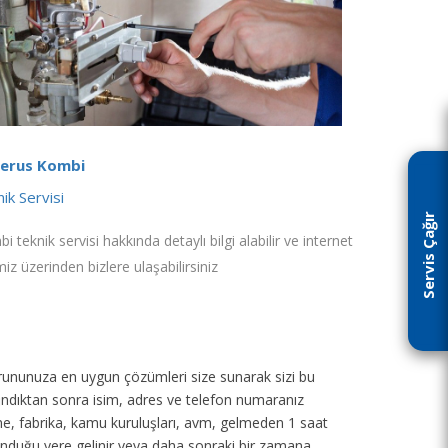
erus Kombi
ik Servisi
Servis Çağır
i teknik servisi hakkında detaylı bilgi alabilir ve internet
miz üzerinden bizlere ulaşabilirsiniz
p sorununuza en uygun çözümleri size sunarak sizi bu
 alındıktan sonra isim, adres ve telefon numaranız
tane, fabrika, kamu kuruluşları, avm, gelmeden 1 saat
unduğu yere gelinir veya daha sonraki bir zamana