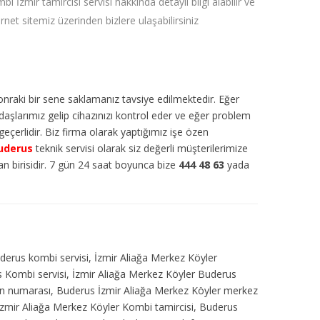
bi İzmir tamircisi servisi hakkında detaylı bilgi alabilir ve
ernet sitemiz üzerinden bizlere ulaşabilirsiniz
sonraki bir sene saklamanız tavsiye edilmektedir. Eğer
daşlarımız gelip cihazınızı kontrol eder ve eğer problem
eçerlidir. Biz firma olarak yaptığımız işe özen
uderus
teknik servisi olarak siz değerli müşterilerimize
an birisidir. 7 gün 24 saat boyunca bize
444 48 63
yada
derus kombi servisi, İzmir Aliağa Merkez Köyler
us Kombi servisi, İzmir Aliağa Merkez Köyler Buderus
efon numarası, Buderus İzmir Aliağa Merkez Köyler merkez
 İzmir Aliağa Merkez Köyler Kombi tamircisi, Buderus