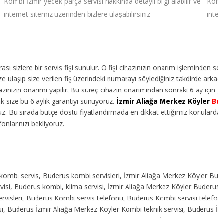
Kombi İzmir yedek parça servisi hakkında detaylı bilgi alabilir ve
Kom
internet sitemiz üzerinden bizlere ulaşabilirsiniz
int
ı sizlere bir servis fişi sunulur. O fişi cihazınızın onarım işleminden 
 ulaşıp size verilen fiş üzerindeki numarayı söylediğiniz takdirde arka
ınızın onarımı yapılır. Bu süreç cihazın onarımından sonraki 6 ay için g
ak size bu 6 aylık garantiyi sunuyoruz.
İzmir Aliağa Merkez Köyler
B
ruz. Bu sırada bütçe dostu fiyatlandırmada en dikkat ettiğimiz konulard
onlarınızı bekliyoruz.
kombi servis, Buderus kombi servisleri, İzmir Aliağa Merkez Köyler Bu
rvisi, Buderus kombi, klima servisi, İzmir Aliağa Merkez Köyler Buder
servisleri, Buderus Kombi servis telefonu, Buderus Kombi servisi tel
si, Buderus İzmir Aliağa Merkez Köyler Kombi teknik servisi, Buderus