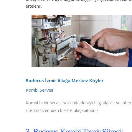
ertelenir.
Buderus İzmir Aliağa Merkez Köyler
Kombi Servisi
Kombi İzmir servisi hakkında detaylı bilgi alabilir ve inter
sitemiz üzerinden bizlere ulaşabilirsiniz
3. Buderus Kombi Tamir Süreci;