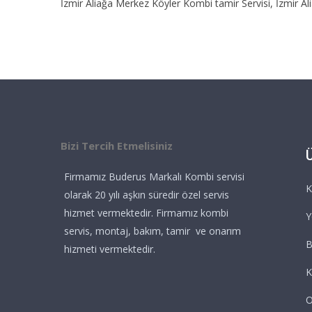
İzmir Aliağa Merkez Köyler Kombi tamir Servisi, İzmir A
Bizi Tercih Etmelisiniz
Firmamız Buderus Markalı Kombi servisi
K
olarak 20 yılı aşkın süredir özel servis
hizmet vermektedir. Firmamız kombi
Y
servis, montaj, bakım, tamir ve onarım
B
hizmeti vermektedir.
K
O