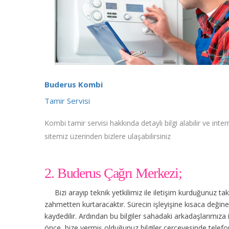
Buderus Kombi
Tamir Servisi
Kombi tamir servisi hakkında detaylı bilgi alabilir ve inter
sitemiz üzerinden bizlere ulaşabilirsiniz
2. Buderus Çağrı Merkezi;
Bizi arayıp teknik yetkilimiz ile iletişim kurduğunuz t
zahmetten kurtaracaktır. Sürecin işleyişine kısaca değinec
kaydedilir. Ardından bu bilgiler sahadaki arkadaşlarımıza
önce, bize vermiş olduğunuz bilgiler çerçevesinde tele